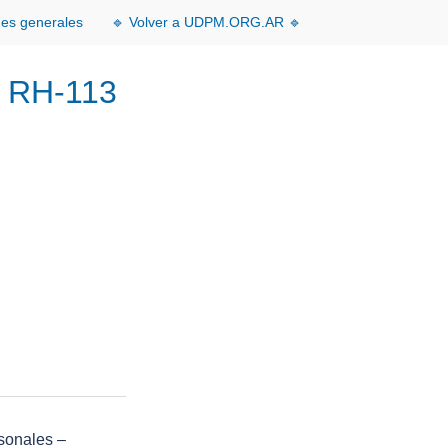
nes generales
🔹 Volver a UDPM.ORG.AR 🔹
– RH-113
sonales –