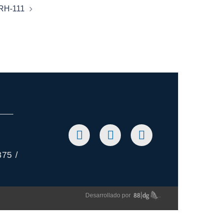
RH-111
75 /
Desarrollado por