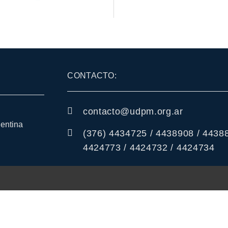
CONTACTO:
contacto@udpm.org.ar
gentina
(376) 4434725 / 4438908 / 44388
4424773 / 4424732 / 4424734