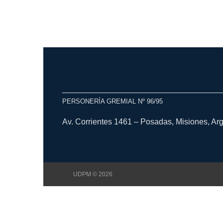
PERSONERÍA GREMIAL Nº 96/95
Av. Corrientes 1461 – Posadas, Misiones, Ar
UDPM © 2026