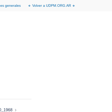
nes generales
🔹 Volver a UDPM.ORG.AR 🔹
0_1968