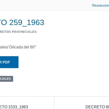
Resolucio
O 259_1963
RETOS PROVINCIALES
ales/ Década del 60°
R PDF
CIALES
TO 1533_1963
DECRETO 8