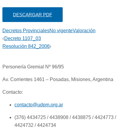
DESCARGAR PDF
Decretos Provinciales
No vigente
Valoración
Navegación
Decreto 1107_03
de
Resolución 842_2006
entradas
Personería Gremial Nº 96/95
Av. Corrientes 1461 – Posadas, Misiones, Argentina
Contacto:
contacto@udpm.org.ar
(376) 4434725 / 4438908 / 4438875 / 4424773 /
4424732 / 4424734