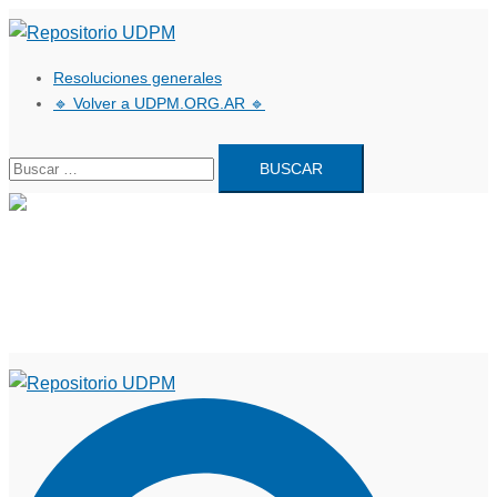
Saltar
al
Resoluciones generales
contenido
🔹 Volver a UDPM.ORG.AR 🔹
Buscar:
Cerrar
menú
Resoluciones generales
🔹 Volver a UDPM.ORG.AR 🔹
Buscar