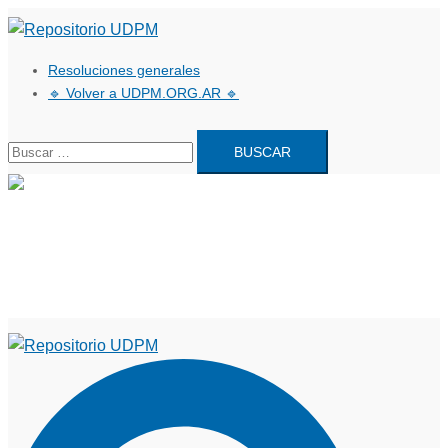
Saltar
al
Resoluciones generales
contenido
🔹 Volver a UDPM.ORG.AR 🔹
Buscar:
Cerrar
menú
Resoluciones generales
🔹 Volver a UDPM.ORG.AR 🔹
Buscar